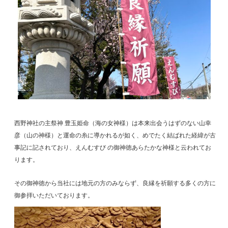
西野神社の主祭神 豊玉姫命（海の女神様）は本来出会うはずのない山幸
彦（山の神様）と運命の糸に導かれるが如く、めでたく結ばれた経緯が古
事記に記されており、えんむすび の御神徳あらたかな神様と云われてお
ります。
その御神徳から当社には地元の方のみならず、良縁を祈願する多くの方に
御参拝いただいております。