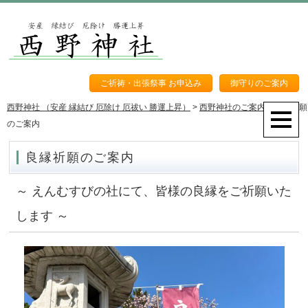
ご祈祷・出張祭事 お申込み
御守りのご案内
西野神社 （安産 縁結び 厄除け 厄祓い 勝運上昇）
>
西野神社のご案内
>
良縁祈願
のご案内
良縁祈願のご案内
～ えんむすびの社にて、皆様の良縁をご祈願いた
します ～