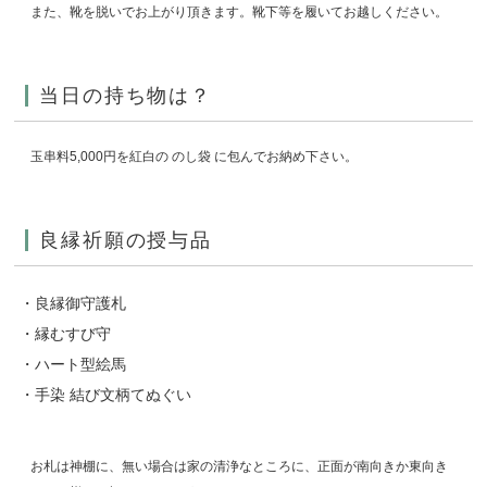
また、靴を脱いでお上がり頂きます。靴下等を履いてお越しください。
当日の持ち物は？
玉串料5,000円を紅白の のし袋 に包んでお納め下さい。
良縁祈願の授与品
・良縁御守護札
・縁むすび守
・ハート型絵馬
・手染 結び文柄てぬぐい
お札は神棚に、無い場合は家の清浄なところに、正面が南向きか東向き