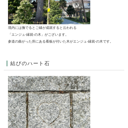
境内には撫でるとご縁が成就すると云われる
「エンジュ-縁就-の木」
がございます。
参道の曲がった所にある看板が付いた木が
エンジュ-縁就-の木
です。
結びのハート石