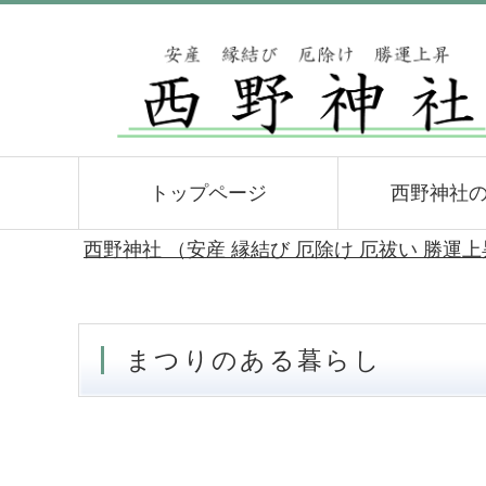
トップページ
西野神社
西野神社 （安産 縁結び 厄除け 厄祓い 勝運
まつりのある暮らし