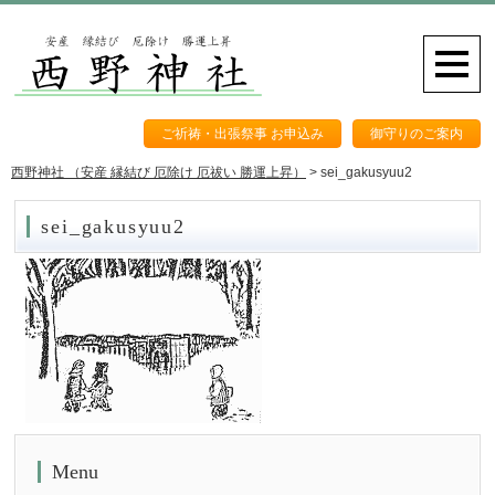
ご祈祷・出張祭事 お申込み
御守りのご案内
西野神社 （安産 縁結び 厄除け 厄祓い 勝運上昇）
>
sei_gakusyuu2
sei_gakusyuu2
Menu