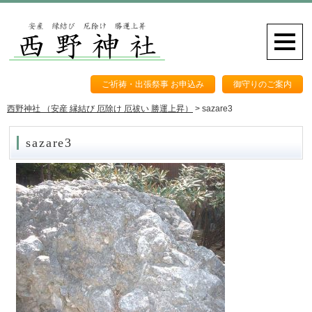
ご祈祷・出張祭事 お申込み
御守りのご案内
西野神社 （安産 縁結び 厄除け 厄祓い 勝運上昇）
>
sazare3
sazare3