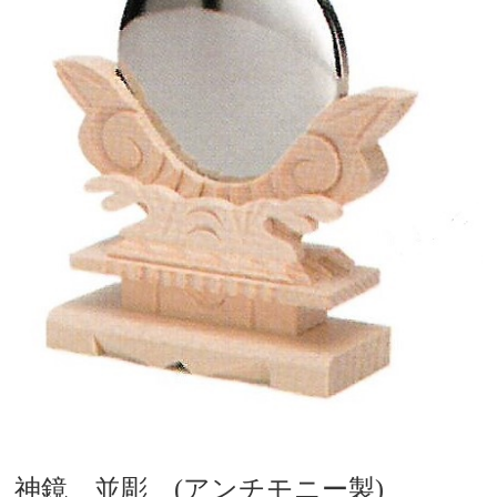
神鏡 並彫 (アンチモニー製)