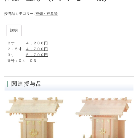
授与品カテゴリー:
神棚・神具等
説明
２寸
４，２００円
２．５寸
４，７００円
３寸
５，７００円
番号：０４－０３
関連授与品