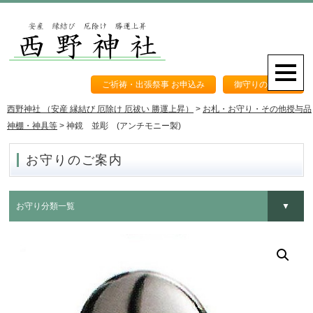
ご祈祷・出張祭事 お申込み
御守りのご案内
西野神社 （安産 縁結び 厄除け 厄祓い 勝運上昇）
>
お札・お守り・その他授与品
神棚・神具等
>
神鏡 並彫 (アンチモニー製)
お守りのご案内
お守り分類一覧