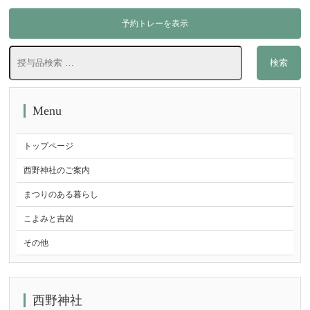
予約トレーを表示
検
検索
索
対
象:
Menu
トップページ
西野神社のご案内
まつりのある暮らし
こよみと吉凶
その他
西野神社