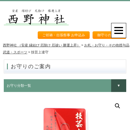
ご祈祷・出張祭事 お申込み
御守りのご案内
西野神社 （安産 縁結び 厄除け 厄祓い 勝運上昇）
>
お札・お守り・その他授与品
武道・スポーツ
>
技芸上達守
お守りのご案内
お守り分類一覧