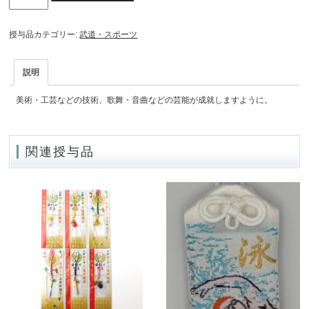
芸
上
授与品カテゴリー:
武道・スポーツ
達
守
説明
個
美術・工芸などの技術、歌舞・音曲などの芸能が成就しますように。
関連授与品