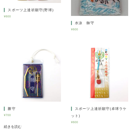
スポーツ上達祈願守(野球)
¥
600
水泳 御守
¥
600
勝守
スポーツ上達祈願守(卓球ラケ
¥
700
ット)
¥
600
続きを読む