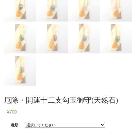
厄除・開運十二支勾玉御守(天然石)
¥
700
種類