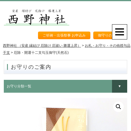
ご祈祷・出張祭事 お申込み
御守りのご案内
西野神社 （安産 縁結び 厄除け 厄祓い 勝運上昇）
>
お札・お守り・その他授与品
干支
>
厄除・開運十二支勾玉御守(天然石)
お守りのご案内
お守り分類一覧