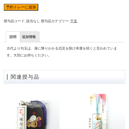
厄
予約トレーに追加
除・
開
授与品コード:
該当なし
授与品カテゴリー:
干支
運
十
説明
追加情報
二
支
古代より勾玉は、身に降りかかる厄災を除け幸運を招くと言われていま
勾
す。大切にお持ちください。
玉
御
守
関連授与品
(天
然
石)
個