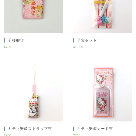
子授御守
子宝セット
¥
700
¥
1,000
キティ安産ストラップ守
キティ安産カード守
¥
700
¥
700