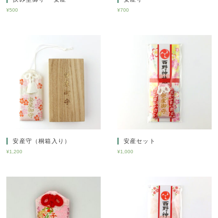
¥
500
¥
700
安産守（桐箱入り）
安産セット
¥
1,200
¥
1,000