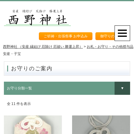
ご祈祷・出張祭事 お申込み
御守りのご案内
西野神社 （安産 縁結び 厄除け 厄祓い 勝運上昇）
>
お札・お守り・その他授与品
安産・子宝
お守りのご案内
お守り分類一覧
全 11 件を表示