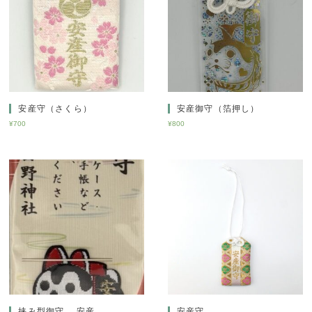
安産守（さくら）
安産御守（箔押し）
¥
700
¥
800
挟み型御守 安産
安産守