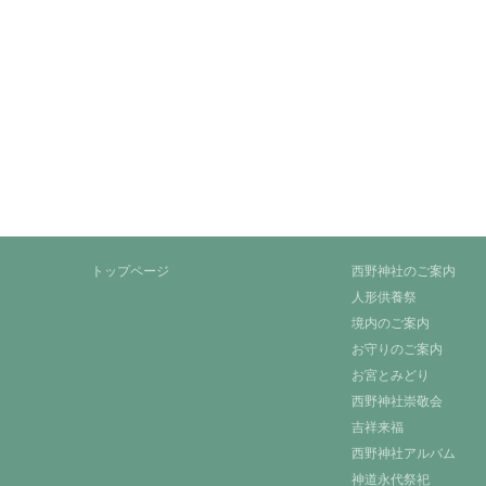
トップページ
西野神社のご案内
人形供養祭
境内のご案内
お守りのご案内
お宮とみどり
西野神社崇敬会
吉祥来福
西野神社アルバム
神道永代祭祀