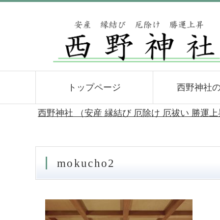
トップページ
西野神社
西野神社 （安産 縁結び 厄除け 厄祓い 勝運
mokucho2