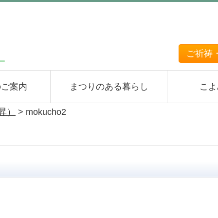
ご祈祷
のご案内
まつりのある暮らし
こよ
上昇）
>
mokucho2