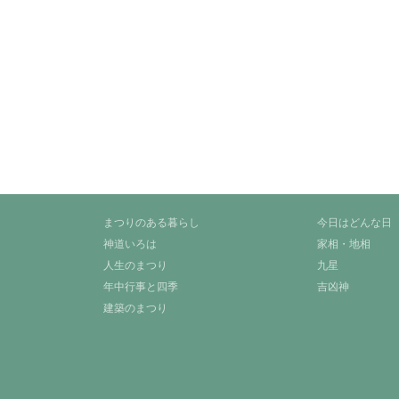
まつりのある暮らし
今日はどんな日
神道いろは
家相・地相
人生のまつり
九星
年中行事と四季
吉凶神
建築のまつり