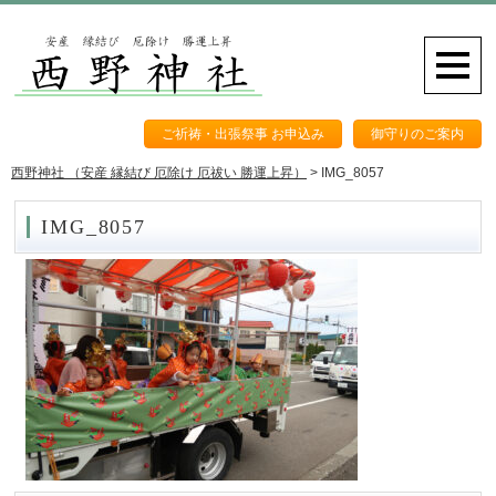
ご祈祷・出張祭事 お申込み
御守りのご案内
西野神社 （安産 縁結び 厄除け 厄祓い 勝運上昇）
>
IMG_8057
IMG_8057