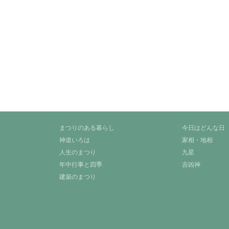
まつりのある暮らし
今日はどんな日
神道いろは
家相・地相
人生のまつり
九星
年中行事と四季
吉凶神
建築のまつり