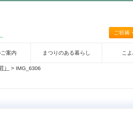
ご祈祷
のご案内
まつりのある暮らし
こよ
上昇）
>
IMG_6306