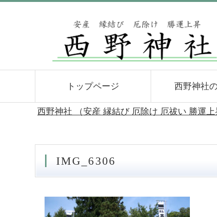
トップページ
西野神社
西野神社 （安産 縁結び 厄除け 厄祓い 勝運
IMG_6306