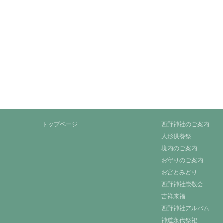
トップページ
西野神社のご案内
人形供養祭
境内のご案内
お守りのご案内
お宮とみどり
西野神社崇敬会
吉祥来福
西野神社アルバム
神道永代祭祀