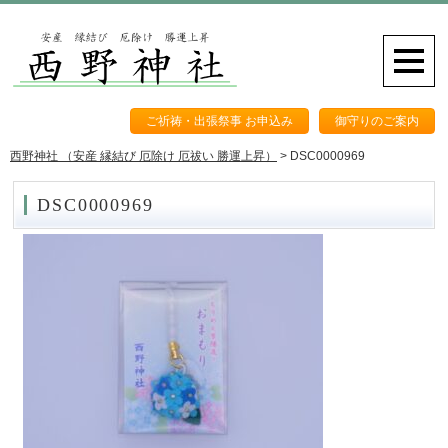
ご祈祷・出張祭事 お申込み
御守りのご案内
西野神社 （安産 縁結び 厄除け 厄祓い 勝運上昇）
>
DSC0000969
DSC0000969