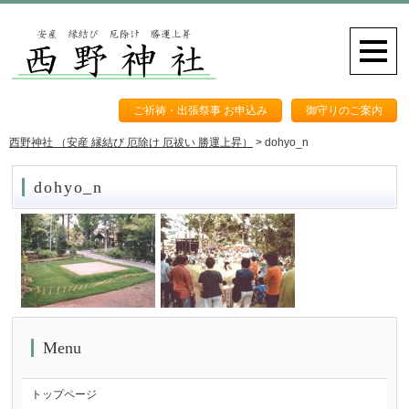
ご祈祷・出張祭事 お申込み
御守りのご案内
西野神社 （安産 縁結び 厄除け 厄祓い 勝運上昇）
>
dohyo_n
dohyo_n
Menu
トップページ