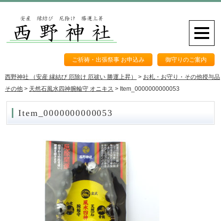
ご祈祷・出張祭事 お申込み
御守りのご案内
西野神社 （安産 縁結び 厄除け 厄祓い 勝運上昇）
>
お札・お守り・その他授与品
その他
>
天然石風水四神腕輪守 オニキス
>
Item_0000000000053
Item_0000000000053