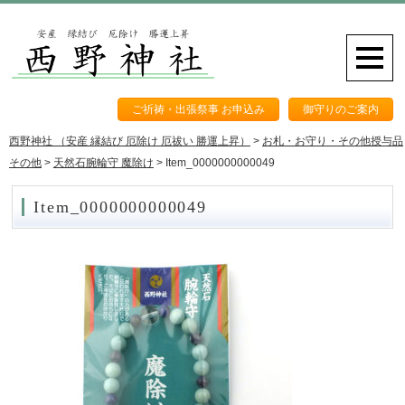
ご祈祷・出張祭事 お申込み
御守りのご案内
西野神社 （安産 縁結び 厄除け 厄祓い 勝運上昇）
>
お札・お守り・その他授与品
その他
>
天然石腕輪守 魔除け
>
Item_0000000000049
Item_0000000000049