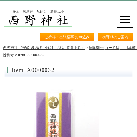
ご祈祷・出張祭事 お申込み
御守りのご案内
西野神社 （安産 縁結び 厄除け 厄祓い 勝運上昇）
>
病除御守(カード型) – 目耳鼻
除御守
>
Item_A0000032
Item_A0000032