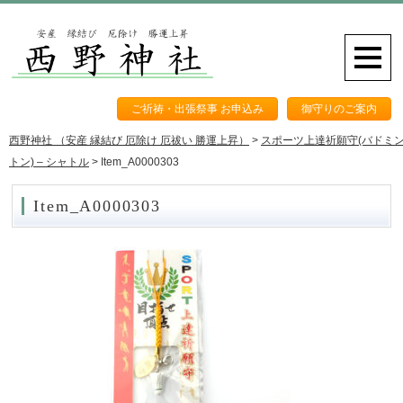
ご祈祷・出張祭事 お申込み
御守りのご案内
西野神社 （安産 縁結び 厄除け 厄祓い 勝運上昇）
>
スポーツ上達祈願守(バドミ
トン) – シャトル
>
Item_A0000303
Item_A0000303