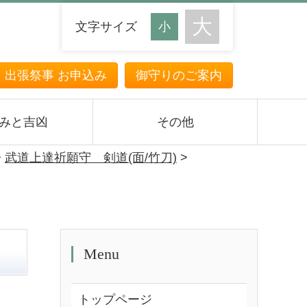
文字サイズ
・出張祭事 お申込み
御守りのご案内
みと吉凶
その他
>
武道上達祈願守 剣道(面/竹刀)
>
Menu
トップページ