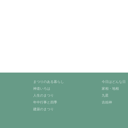
まつりのある暮らし
今日はどんな日
神道いろは
家相・地相
人生のまつり
九星
年中行事と四季
吉凶神
建築のまつり