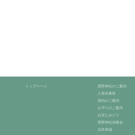
トップページ
西野神社のご案内
人形供養祭
境内のご案内
お守りのご案内
お宮とみどり
西野神社崇敬会
吉祥来福