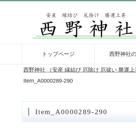
トップページ
西野神社
西野神社 （安産 縁結び 厄除け 厄祓い 勝運
Item_A0000289-290
Item_A0000289-290