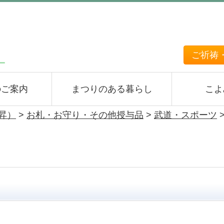
ご祈祷
のご案内
まつりのある暮らし
こよ
上昇）
>
お札・お守り・その他授与品
>
武道・スポーツ