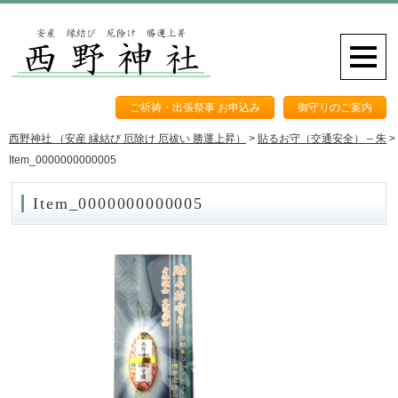
ご祈祷・出張祭事 お申込み
御守りのご案内
西野神社 （安産 縁結び 厄除け 厄祓い 勝運上昇）
>
貼るお守（交通安全） – 朱
>
Item_0000000000005
Item_0000000000005