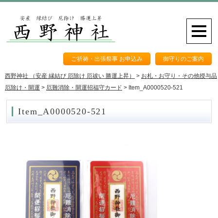
ご祈祷・出張祭事 お申込み
御守りのご案内
西野神社 （安産 縁結び 厄除け 厄祓い 勝運上昇）
>
お札・お守り・その他授与品
厄除け・開運
>
厄難消除・開運招福守カード
>
Item_A0000520-521
Item_A0000520-521