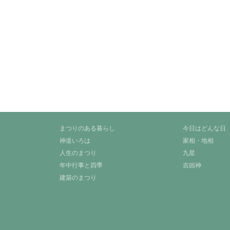
まつりのある暮らし
今日はどんな日
神道いろは
家相・地相
人生のまつり
九星
年中行事と四季
吉凶神
建築のまつり