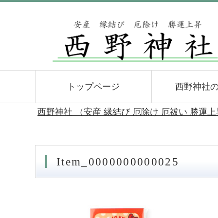
トップページ
西野神社
西野神社 （安産 縁結び 厄除け 厄祓い 勝運
Item_0000000000025