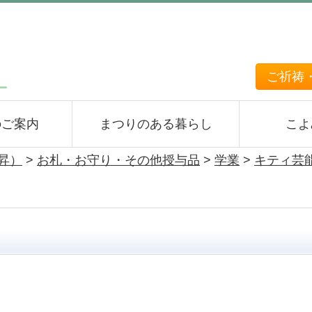
ご祈祷
のご案内
まつりのある暮らし
こよ
上昇）
>
お札・お守り・その他授与品
>
学業
>
キティ芸