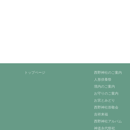
トップページ
西野神社のご案内
人形供養祭
境内のご案内
お守りのご案内
お宮とみどり
西野神社崇敬会
吉祥来福
西野神社アルバム
神道永代祭祀