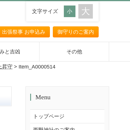
文字サイズ
・出張祭事 お申込み
御守りのご案内
みと吉凶
その他
上昇守
>
Item_A0000514
Menu
トップページ