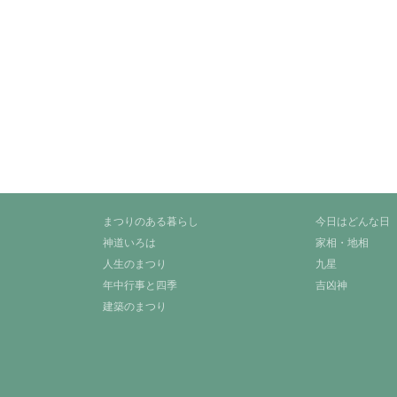
まつりのある暮らし
今日はどんな日
神道いろは
家相・地相
人生のまつり
九星
年中行事と四季
吉凶神
建築のまつり