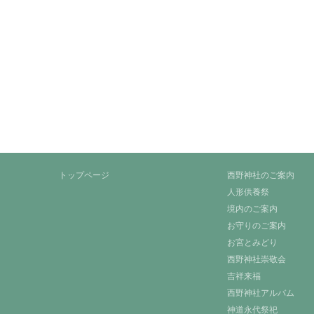
トップページ
西野神社のご案内
人形供養祭
境内のご案内
お守りのご案内
お宮とみどり
西野神社崇敬会
吉祥来福
西野神社アルバム
神道永代祭祀