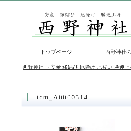
トップページ
西野神社
西野神社 （安産 縁結び 厄除け 厄祓い 勝運
Item_A0000514