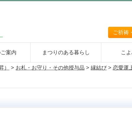
ご祈祷
のご案内
まつりのある暮らし
こよ
上昇）
>
お札・お守り・その他授与品
>
縁結び
>
恋愛運