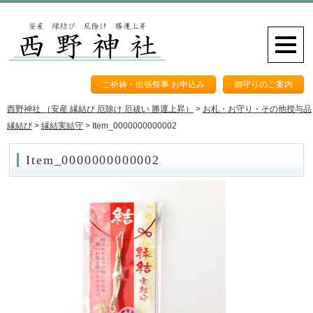
ご祈祷・出張祭事 お申込み
御守りのご案内
西野神社 （安産 縁結び 厄除け 厄祓い 勝運上昇）
>
お札・お守り・その他授与品
縁結び
>
縁結実結守
>
Item_0000000000002
Item_0000000000002