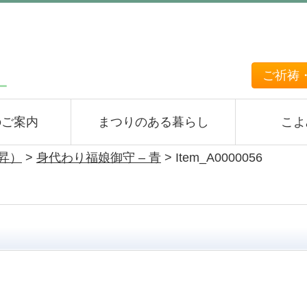
ご祈祷
のご案内
まつりのある暮らし
こよ
上昇）
>
身代わり福娘御守 – 青
>
Item_A0000056