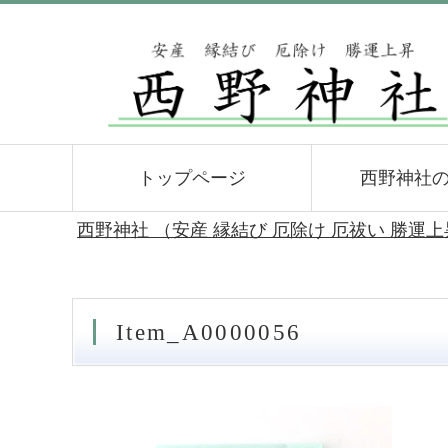
トップページ
西野神社
西野神社 （安産 縁結び 厄除け 厄祓い 勝運
Item_A0000056