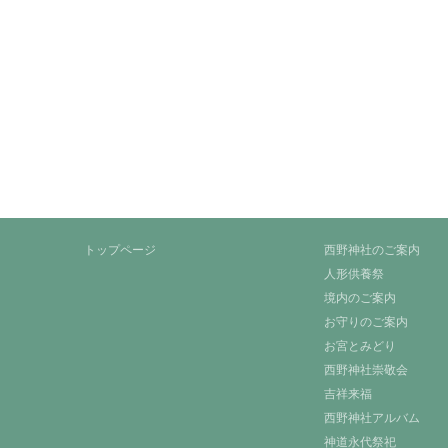
トップページ
西野神社のご案内
人形供養祭
境内のご案内
お守りのご案内
お宮とみどり
西野神社崇敬会
吉祥来福
西野神社アルバム
神道永代祭祀