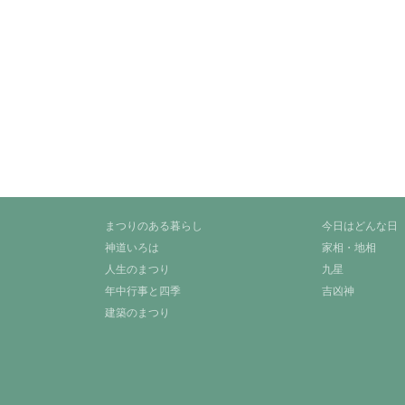
まつりのある暮らし
今日はどんな日
神道いろは
家相・地相
人生のまつり
九星
年中行事と四季
吉凶神
建築のまつり