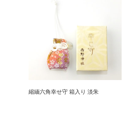
縮緬六角幸せ守 箱入り 淡朱