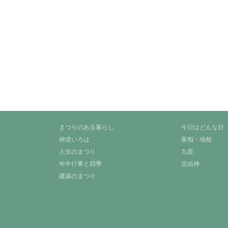
まつりのある暮らし
今日はどんな日
神道いろは
家相・地相
人生のまつり
九星
年中行事と四季
吉凶神
建築のまつり