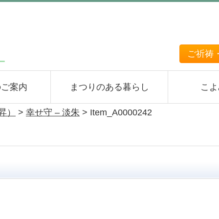
ご祈祷
のご案内
まつりのある暮らし
こよ
上昇）
>
幸せ守 – 淡朱
>
Item_A0000242