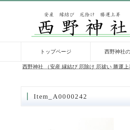
トップページ
西野神社
西野神社 （安産 縁結び 厄除け 厄祓い 勝運
Item_A0000242