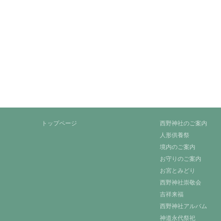
トップページ
西野神社のご案内
人形供養祭
境内のご案内
お守りのご案内
お宮とみどり
西野神社崇敬会
吉祥来福
西野神社アルバム
神道永代祭祀