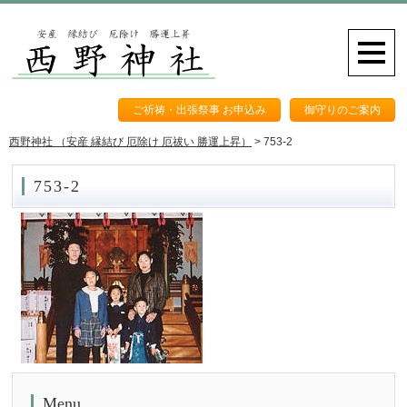
ご祈祷・出張祭事 お申込み
御守りのご案内
西野神社 （安産 縁結び 厄除け 厄祓い 勝運上昇）
>
753-2
753-2
Menu