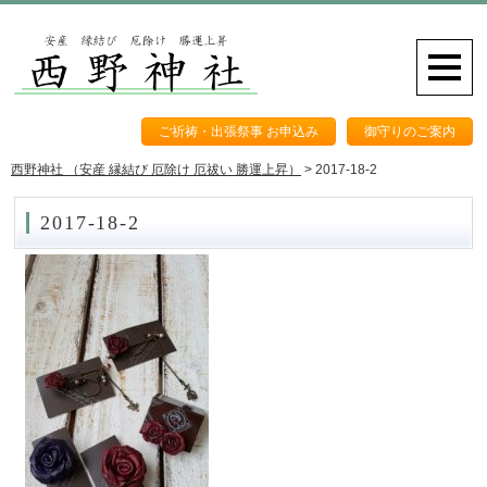
ご祈祷・出張祭事 お申込み
御守りのご案内
西野神社 （安産 縁結び 厄除け 厄祓い 勝運上昇）
>
2017-18-2
2017-18-2