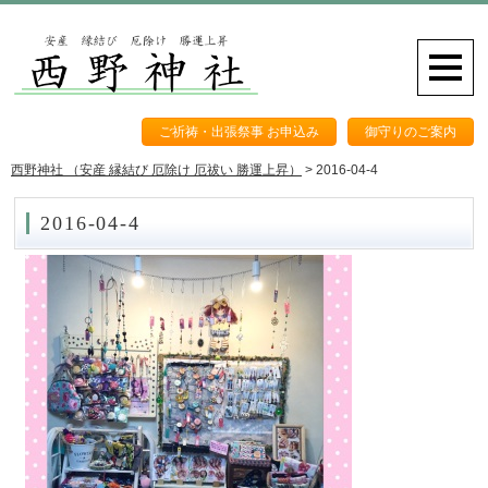
ご祈祷・出張祭事 お申込み
御守りのご案内
西野神社 （安産 縁結び 厄除け 厄祓い 勝運上昇）
>
2016-04-4
2016-04-4