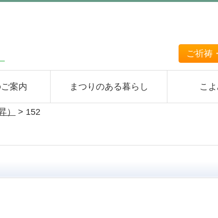
ご祈祷
のご案内
まつりのある暮らし
こよ
上昇）
>
152