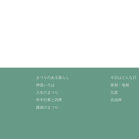
まつりのある暮らし
今日はどんな日
神道いろは
家相・地相
人生のまつり
九星
年中行事と四季
吉凶神
建築のまつり