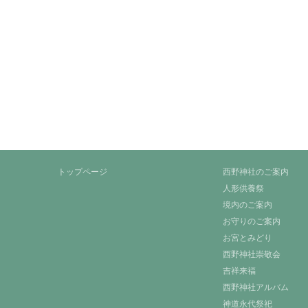
トップページ
西野神社のご案内
人形供養祭
境内のご案内
お守りのご案内
お宮とみどり
西野神社崇敬会
吉祥来福
西野神社アルバム
神道永代祭祀