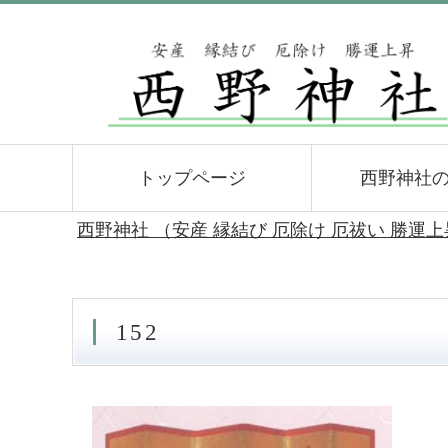
トップページ
西野神社
西野神社 （安産 縁結び 厄除け 厄祓い 勝運
152