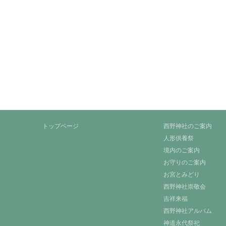
トップページ
西野神社のご案内
人形供養祭
境内のご案内
お守りのご案内
お宮とみどり
西野神社崇敬会
吉祥来福
西野神社アルバム
神道永代祭祀