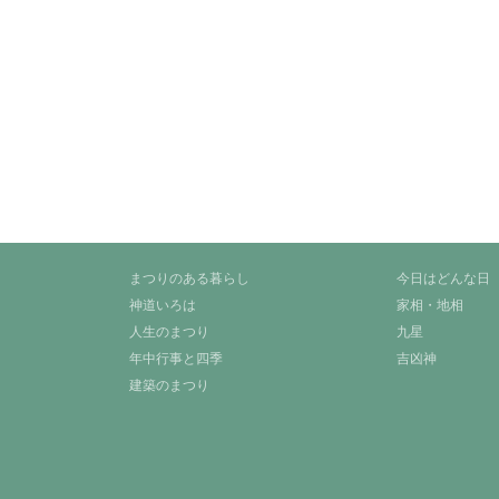
まつりのある暮らし
今日はどんな日
神道いろは
家相・地相
人生のまつり
九星
年中行事と四季
吉凶神
建築のまつり