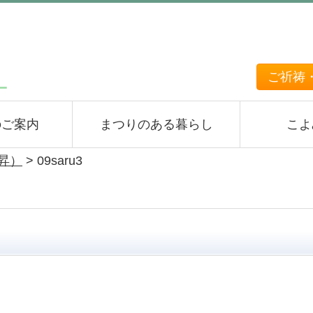
ご祈祷
のご案内
まつりのある暮らし
こよ
上昇）
>
09saru3