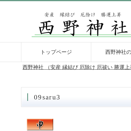
トップページ
西野神社
西野神社 （安産 縁結び 厄除け 厄祓い 勝運
09saru3