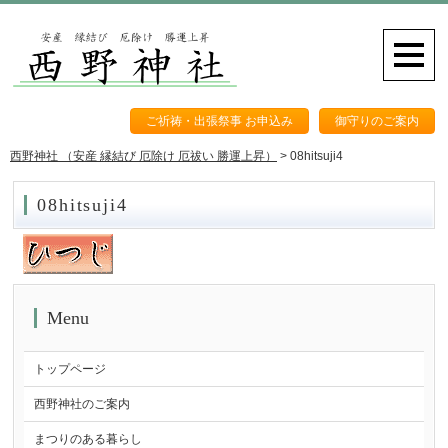
ご祈祷・出張祭事 お申込み
御守りのご案内
西野神社 （安産 縁結び 厄除け 厄祓い 勝運上昇）
>
08hitsuji4
08hitsuji4
Menu
トップページ
西野神社のご案内
まつりのある暮らし