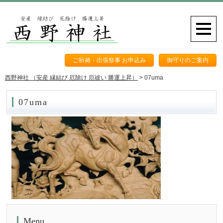
ご祈祷・出張祭事 お申込み
御守りのご案内
西野神社 （安産 縁結び 厄除け 厄祓い 勝運上昇）
>
07uma
07uma
Menu