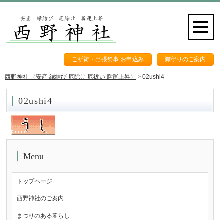
ご祈祷・出張祭事 お申込み
御守りのご案内
西野神社 （安産 縁結び 厄除け 厄祓い 勝運上昇）
>
02ushi4
02ushi4
Menu
トップページ
西野神社のご案内
まつりのある暮らし