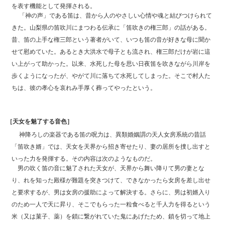
を表す機能として発揮される。
「神の声」である笛は、昔から人のやさしい心情や魂と結びつけられて
きた。山梨県の笛吹川にまつわる伝承に「笛吹きの権三郎」の話がある。
昔、笛の上手な権三郎という著者がいて、いつも笛の音が好きな母に聞か
せて慰めていた。あるとき大洪水で母子とも流され、権三郎だけが岩に這
い上がって助かった。以来、水死した母を思い日夜笛を吹きながら川岸を
歩くようになったが、やがて川に落ちて水死してしまった。そこで村人た
ちは、彼の孝心を哀れみ手厚く葬ってやったという。
［天女を魅了する音色］
神降ろしの楽器である笛の呪力は、異類婚姻謂の天人女房系統の昔話
「笛吹き婿」では、天女を天界から招き寄せたり、妻の居所を捜し出すと
いった力を発揮する。その内容は次のようなものだ。
男の吹く笛の音に魅了された天女が、天界から舞い降りて男の妻とな
り、れを知った殿様が難題を突きつけて、できなかったら女房を差し出せ
と要求するが、男は女房の援助によって解決する。さらに、男は初婿入り
のため一人で天に昇り、そこでもらった一粒食べると千人力を得るという
米（又は菓子、薬）を鎖に繋がれていた鬼にあげたため、鎖を切って地上