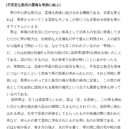
［不安定な胎児の霊魂を母胎に結ぶ］
帯の中心的な呪力は、霊魂を肉体に結び止める機能である。言葉を変え
れば、異界からやってくる霊的なモノをこの世につなぎ留める役割を果た
すアイテムといえる。
帯は、和風の衣生活に欠かせない装具として日本人の生活に密着してき
ただけに帯の呪力は、伝統的な人生儀礼の中で盛んに利用され、人の誕生
から臨終まで関わっている。なかでも広く行われているのが「帯祝い」
だ。これは妊婦が妊娠5ヵ月目の戌の日に岩田帯(腹帯)を締める祝いのこと
である。戌の日にするのは、犬が多産でお産が軽いことにあやかったも
の。実際的には、流産や早産の防止の役目を果たし、不安定な胎児を母体
につないでおくという意味で帯の効果が求められたのだ。それと同時に帯
祝いは、異界からやってきた胎児の魂が母親の体内に定着し、この世の存
在として社会的に認知される最初の儀式という点でも重要な意味も持って
いるのである。
岩田帯は、古くは斎肌帯といわれ、斎は「忌」を意昧し、この帯を締め
た日から身を慎み産の忌みの期間に入るものとされていた。岩田帯に使わ
はれる布は、社寺で安産の祈祷をしてもらったものや祝儀の際に使われた
布など、何らかの形で霊的に浄化されたものを用いるのが習憤である。そ
のほか色や長さ、巻き方の強さ、犬の字を書く、帯の間に熊の毛や蛇の抜