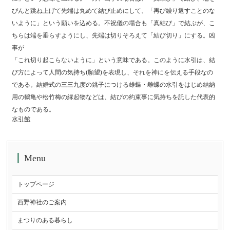
ぴんと跳ね上げて先端は丸めて結び止めにして、「再び繰り返すことのな
いように」という願いを込める。不祝儀の場合も「真結び」で結ぶが、こ
ちらは端を垂らすようにし、先端は切りそろえて「結び切り」にする。凶
事が
「これ切り起こらないように」という意味である。このように水引は、結
び方によって人間の気持ち(願望)を表現し、それを神にを伝える手段なの
である。結婚式の三三九度の銚子につける雄蝶・雌蝶の水引をはじめ結納
用の鶴亀や松竹梅の縁起物などは、結びの約束事に気持ちを託した代表的
なものである。
水引館
Menu
トップページ
西野神社のご案内
まつりのある暮らし