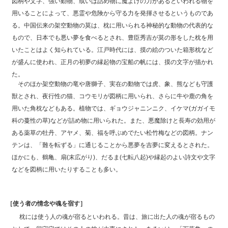
図柄や文字、強い動物、或いは詰め物に魔よけの力があるといわれる物を
用いることによって、悪霊や危険から守る力を発揮させるというものであ
る。中国伝来の架空動物の莫は、枕に用いられる神秘的な動物の代表的な
もので、日本でも悪い夢を食べるとされ、豊臣秀吉が莫の形をした枕を用
いたことはよく知られている。江戸時代には、摸の絵のついた箱形枕など
が盛んに使われ、正月の初夢の縁起物の宝船の帆には、摸の文字が描かれ
た。
そのほか架空動物の竜や唐獅子、実在の動物では虎、象、熊なども守護
獣とされ、夜行性の猫、コウモリが図柄に用いられ、さらに牛や鹿の角を
用いた角枕などもある。植物では、ギョウジャニンニク、イケマ(ガガイモ
科の蔓性の草)などが詰め物に用いられた。また、悪魔除けと長寿の効用が
ある薬草の牡丹、アヤメ、菊、福を呼ぶめでたい松竹梅などの図柄。ナン
テンは、「難を転ずる」に通じることから悪夢を吉夢に変えるとされた。
ほかにも、鶴亀、扇(末広がり)、だるま(七転八起)や縁起のよい詩文や文字
などを図柄に用いたりすることも多い。
［使う者の情念や魂を宿す］
枕には使う人の魂が宿るといわれる。昔は、旅に出た人の魂が宿るもの