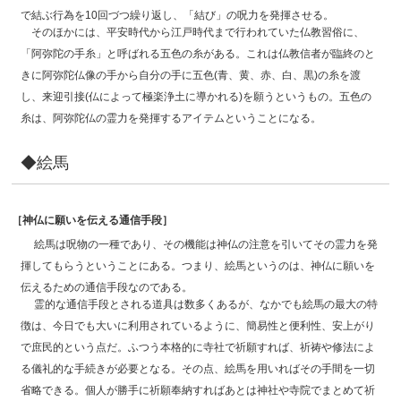
で結ぶ行為を10回づつ繰り返し、「結び」の呪力を発揮させる。
そのほかには、平安時代から江戸時代まで行われていた仏教習俗に、
「阿弥陀の手糸」と呼ばれる五色の糸がある。これは仏教信者が臨終のと
きに阿弥陀仏像の手から自分の手に五色(青、黄、赤、白、黒)の糸を渡
し、来迎引接(仏によって極楽浄土に導かれる)を願うというもの。五色の
糸は、阿弥陀仏の霊力を発揮するアイテムということになる。
◆絵馬
［神仏に願いを伝える通信手段］
絵馬は呪物の一種であり、その機能は神仏の注意を引いてその霊力を発
揮してもらうということにある。つまり、絵馬というのは、神仏に願いを
伝えるための通信手段なのである。
霊的な通信手段とされる道具は数多くあるが、なかでも絵馬の最大の特
徴は、今日でも大いに利用されているように、簡易性と便利性、安上がり
で庶民的という点だ。ふつう本格的に寺社で祈願すれば、祈祷や修法によ
る儀礼的な手続きが必要となる。その点、絵馬を用いればその手間を一切
省略できる。個人が勝手に祈願奉納すればあとは神社や寺院でまとめて祈