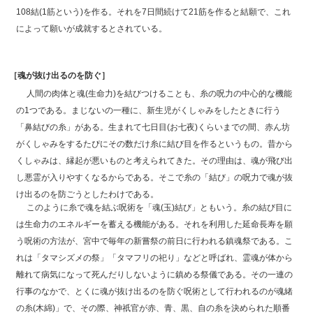
108結(1筋という)を作る。それを7日間続けて21筋を作ると結願で、これ
によって願いが成就するとされている。
［魂が抜け出るのを防ぐ］
人間の肉体と魂(生命力)を結びつけることも、糸の呪力の中心的な機能
の1つである。まじないの一種に、新生児がくしゃみをしたときに行う
「鼻結びの糸」がある。生まれて七日目(お七夜)くらいまでの間、赤ん坊
がくしゃみをするたぴにその数だけ糸に結び目を作るというもの。昔から
くしゃみは、縁起が悪いものと考えられてきた。その理由は、魂が飛び出
し悪霊が入りやすくなるからである。そこで糸の「結び」の呪力で魂が抜
け出るのを防ごうとしたわけである。
このように糸で魂を結ぶ呪術を「魂(玉)結び」ともいう。糸の結び目に
は生命力のエネルギーを蓄える機能がある。それを利用した延命長寿を願
う呪術の方法が、宮中で毎年の新嘗祭の前日に行われる鎮魂祭である。こ
れは「タマシズメの祭」「タマフリの祀り」などと呼ばれ、霊魂が体から
離れて病気になって死んだりしないように鎮める祭儀である。その一連の
行事のなかで、とくに魂が抜け出るのを防ぐ呪術として行われるのが魂緒
の糸(木綿)」で、その際、神祇官が赤、青、黒、自の糸を決められた順番