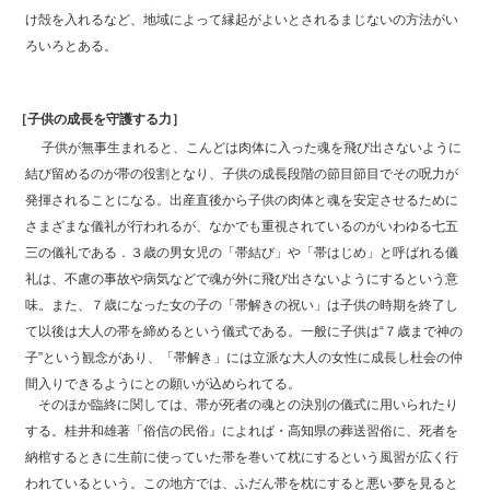
け殻を入れるなど、地域によって縁起がよいとされるまじないの方法がい
ろいろとある。
［子供の成長を守護する力］
子供が無事生まれると、こんどは肉体に入った魂を飛び出さないように
結び留めるのが帯の役割となり、子供の成長段階の節目節目でその呪力が
発揮されることになる。出産直後から子供の肉体と魂を安定させるために
さまざまな儀礼が行われるが、なかでも重視されているのがいわゆる七五
三の儀礼である．３歳の男女児の「帯結び」や「帯はじめ」と呼ばれる儀
礼は、不慮の事故や病気などで魂が外に飛び出さないようにするという意
味。また、７歳になった女の子の「帯解きの祝い」は子供の時期を終了し
て以後は大人の帯を締めるという儀式である。一般に子供は“７歳まで神の
子”という観念があり、「帯解き」には立派な大人の女性に成長し杜会の仲
間入りできるようにとの願いが込められてる。
そのほか臨終に関しては、帯が死者の魂との決別の儀式に用いられたり
する。桂井和雄著「俗信の民俗』によれば・高知県の葬送習俗に、死者を
納棺するときに生前に使っていた帯を巻いて枕にするという風習が広く行
われているという。この地方では、ふだん帯を枕にすると悪い夢を見ると