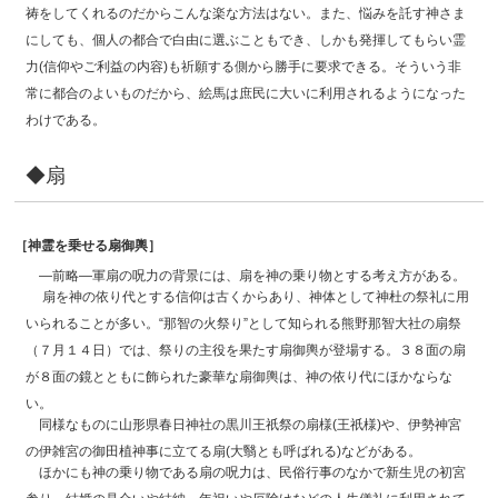
祷をしてくれるのだからこんな楽な方法はない。また、悩みを託す神さま
にしても、個人の都合で白由に選ぶこともでき、しかも発揮してもらい霊
力(信仰やご利益の内容)も祈願する側から勝手に要求できる。そういう非
常に都合のよいものだから、絵馬は庶民に大いに利用されるようになった
わけである。
◆扇
［神霊を乗せる扇御輿］
―前略―軍扇の呪力の背景には、扇を神の乗り物とする考え方がある。
扇を神の依り代とする信仰は古くからあり、神体として神杜の祭礼に用
いられることが多い。“那智の火祭り”として知られる熊野那智大社の扇祭
（７月１４日）では、祭りの主役を果たす扇御輿が登場する。３８面の扇
が８面の鏡とともに飾られた豪華な扇御輿は、神の依り代にほかならな
い。
同様なものに山形県春日神社の黒川王祇祭の扇様(王祇様)や、伊勢神宮
の伊雑宮の御田植神事に立てる扇(大翳とも呼ばれる)などがある。
ほかにも神の乗り物である扇の呪力は、民俗行事のなかで新生児の初宮