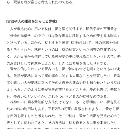
ら、死後も魂が宿ると考えられたのである。
［吉凶や人の運命を知らせる夢枕］
人が眠るために用いる枕は、夢と深く関係する。民俗学者の宮田登は
『妖怪の民俗学』の中で「枕は別な世界に移動するための夢を見る呪具」
と述べている。昔から、枕をすると神霊=枕神が現れて、神の意志を伝え
ると考えられた。枕神というのは、枕の精霊といった固有の存在ではな
く、人が日頃から信仰している神が夢の中に現れることをいうもので、夢
のお告げとして神意を伝えたり、ときには奇瑞を表したりもする。
昔から信じられている夢占いも、夢で神のお告げを聞くというものであ
る。先祖が夢枕に立って家の運命に関する大事なことを託宣したり、近親
者や親しい人が夢枕に立ってその人自身の運命や死を知らせたという話は
よくある。このように夢が物事の前兆を示すことを、夢のお告げ、夢知ら
せ、夢占いなどというが、これをつかさどるのが枕神なのである。
枕神の力に頼る受動的な方法だけでなく、もっと積極的にいい夢を見る
ための枕の利用法もある。正月2日の初夢に象徴されるように、昔から夢
は吉凶を表すものと考えられた。そこで枕は、昔から吉夢を見るための手
段としても使われてきた。その方法は、枕を作るときに形を工夫したり、