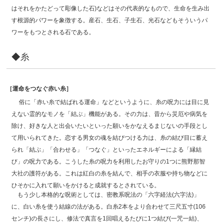
はそれをかたどって彫像した石)などはその代表的なもので、生命を生み出
す根源的パワーを象徴する。産石、生石、子生石、光石などもそういうパ
ワーをもつとされる石である。
◆糸
［運命をつなぐ赤い糸］
俗に「赤い糸で結ばれる運命」などというように、糸の呪力には目に見
えない霊的なモノを「結ぶ」機能がある。その力は、昔から災厄や病気を
除け、好きな人と出会いたいといった願いをかなえるまじないの手段とし
て用いられてきた。恋する男女の魂を結びつける力は、糸の結び目に蓄え
られ「結ぶ」「合わせる」「つなぐ」といったエネルギーによる「縁結
び」の呪力である。こうした糸の呪力を利用したお守りの1つに熊野那智
大社の護符がある。これは紅白の糸を結んで、相手の衣服や持ち物などに
ひそかに入れて願いをかけると成就するとされている。
もう少し本格的な呪術としては、密教系呪法の「六字経法(六字法)」
に、白い糸を使う結線の法がある。白糸2本をより合わせて三尺五寸(106
センチ)の長さにし、修法で真言を1回唱えるたびに1つ結び(一咒一結)、