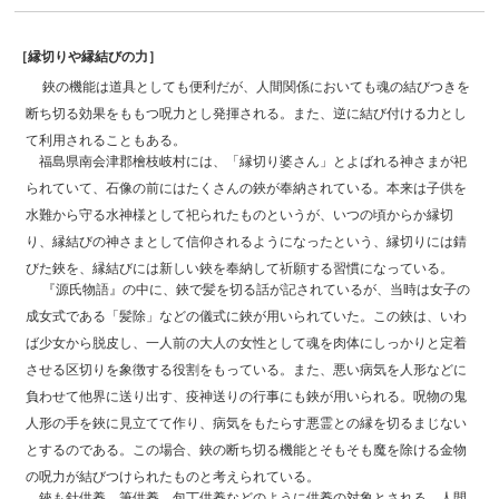
［縁切りや縁結びの力］
鋏の機能は道具としても便利だが、人間関係においても魂の結びつきを
断ち切る効果をももつ呪力とし発揮される。また、逆に結び付ける力とし
て利用されることもある。
福島県南会津郡檜枝岐村には、「縁切り婆さん」とよばれる神さまが祀
られていて、石像の前にはたくさんの鋏が奉納されている。本来は子供を
水難から守る水神様として祀られたものというが、いつの頃からか縁切
り、縁結びの神さまとして信仰されるようになったという、縁切りには錆
びた鋏を、縁結びには新しい鋏を奉納して祈願する習慣になっている。
『源氏物語』の中に、鋏で髪を切る話が記されているが、当時は女子の
成女式である「髪除」などの儀式に鋏が用いられていた。この鋏は、いわ
ば少女から脱皮し、一人前の大人の女性として魂を肉体にしっかりと定着
させる区切りを象徴する役割をもっている。また、悪い病気を人形などに
負わせて他界に送り出す、疫神送りの行事にも鋏が用いられる。呪物の鬼
人形の手を鋏に見立てて作り、病気をもたらす悪霊との縁を切るまじない
とするのである。この場合、鋏の断ち切る機能とそもそも魔を除ける金物
の呪力が結びつけられたものと考えられている。
鋏も針供養、筆供養、包丁供養などのように供養の対象とされる。人間