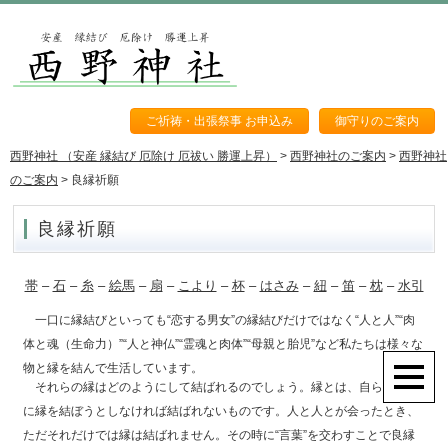
ご祈祷・出張祭事 お申込み
御守りのご案内
西野神社 （安産 縁結び 厄除け 厄祓い 勝運上昇）
>
西野神社のご案内
>
西野神社
のご案内
>
良縁祈願
良縁祈願
帯
–
石
–
糸
–
絵馬
–
扇
–
こより
–
杯
–
はさみ
–
紐
–
笛
–
枕
–
水引
一口に縁結びといっても“恋する男女”の縁結びだけではなく“人と人”“肉
体と魂（生命力）”“人と神仏”“霊魂と肉体”“母親と胎児”など私たちは様々な
物と縁を結んで生活しています。
それらの縁はどのようにして結ばれるのでしょう。縁とは、自ら積極的
に縁を結ぼうとしなければ結ばれないものです。人と人とが会ったとき、
ただそれだけでは縁は結ばれません。その時に“言葉”を交わすことで良縁