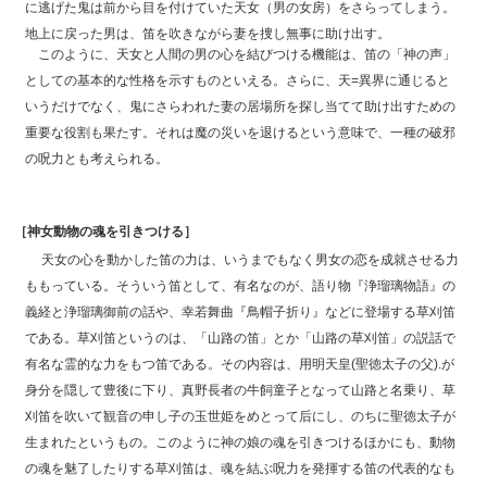
に逃げた鬼は前から目を付けていた天女（男の女房）をさらってしまう。
地上に戻った男は、笛を吹きながら妻を捜し無事に助け出す。
このように、天女と人間の男の心を結びつける機能は、笛の「神の声」
としての基本的な性格を示すものといえる。さらに、天=異界に通じると
いうだけでなく、鬼にさらわれた妻の居場所を探し当てて助け出すための
重要な役割も果たす。それは魔の災いを退けるという意味で、一種の破邪
の呪力とも考えられる。
［神女動物の魂を引きつける］
天女の心を動かした笛の力は、いうまでもなく男女の恋を成就させる力
ももっている。そういう笛として、有名なのが、語り物『浄瑠璃物語』の
義経と浄瑠璃御前の話や、幸若舞曲『鳥帽子折り』などに登場する草刈笛
である。草刈笛というのは、「山路の笛」とか「山路の草刈笛」の説話で
有名な霊的な力をもつ笛である。その内容は、用明天皇(聖徳太子の父).が
身分を隠して豊後に下り、真野長者の牛飼童子となって山路と名乗り、草
刈笛を吹いて観音の申し子の玉世姫をめとって后にし、のちに聖徳太子が
生まれたというもの。このように神の娘の魂を引きつけるほかにも、動物
の魂を魅了したりする草刈笛は、魂を結ぶ呪力を発揮する笛の代表的なも