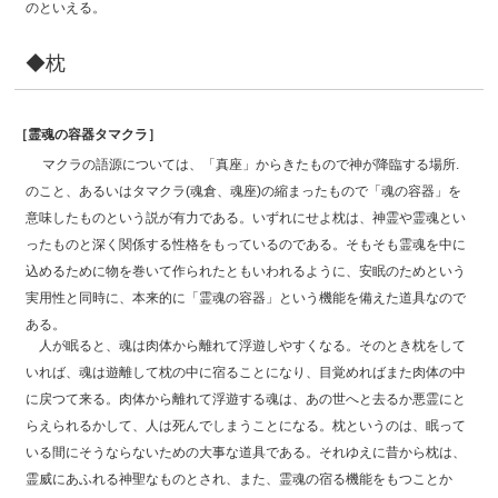
のといえる。
◆枕
［霊魂の容器タマクラ］
マクラの語源については、「真座」からきたもので神が降臨する場所.
のこと、あるいはタマクラ(魂倉、魂座)の縮まったもので「魂の容器」を
意味したものという説が有力である。いずれにせよ枕は、神霊や霊魂とい
ったものと深く関係する性格をもっているのである。そもそも霊魂を中に
込めるために物を巻いて作られたともいわれるように、安眠のためという
実用性と同時に、本来的に「霊魂の容器」という機能を備えた道具なので
ある。
人が眠ると、魂は肉体から離れて浮遊しやすくなる。そのとき枕をして
いれば、魂は遊離して枕の中に宿ることになり、目覚めればまた肉体の中
に戻つて来る。肉体から離れて浮遊する魂は、あの世へと去るか悪霊にと
らえられるかして、人は死んでしまうことになる。枕というのは、眠って
いる間にそうならないための大事な道具である。それゆえに昔から枕は、
霊威にあふれる神聖なものとされ、また、霊魂の宿る機能をもつことか