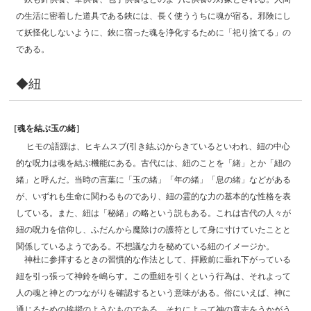
の生活に密着した道具である鋏には、長く使ううちに魂が宿る。邪険にし
て妖怪化しないように、鋏に宿った魂を浄化するために「祀り捨てる」の
である。
◆紐
［魂を結ぶ玉の緒］
ヒモの語源は、ヒキムスブ(引き結ぶ)からきているといわれ、紐の中心
的な呪力は魂を結ぶ機能にある。古代には、紐のことを「緒」とか「紐の
緒」と呼んだ。当時の言葉に「玉の緒」「年の緒」「息の緒」などがある
が、いずれも生命に関わるものであり、紐の霊的な力の基本的な性格を表
している。また、紐は「秘緒」の略という説もある。これは古代の人々が
紐の呪力を信仰し、ふだんから魔除けの護符として身に寸けていたことと
関係しているようである。不想議な力を秘めている紐のイメージか。
神杜に参拝するときの習慣的な作法として、拝殿前に垂れ下がっている
紐を引っ張って神鈴を嶋らす。この垂紐を引くという行為は、それよって
人の魂と神とのつながりを確認するという意味がある。俗にいえば、神に
通じるための挨拶のようなものである。それによって神の意志をうかがう