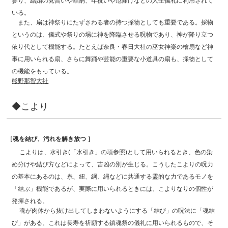
参り、結婚の見合いや結納、年祝いや厄除けなどの人生儀礼に利用されて
いる。
また、扇は神祭りにたずさわる者の持つ採物としても重要である。採物
というのは、儀式や祭りの場に神を降臨させる呪物であり、神が降り立つ
依り代として機能する。たとえば奈良・春日大社の巫女神楽の檜扇など神
事に用いられる扇、さらに舞踊や芸能の重要な小道具の扇も、採物として
の機能をもっている。
熊野那智大社
◆こより
［魂を結び、汚れを解き放つ ］
こよりは、水引き(「水引き」の項参照)として用いられるとき、色の染
め分けや結び方などによって、吉凶の別が生じる。こうしたこよりの呪力
の基本にあるのは、糸、紐、綱、縄などに共通する霊的な力であるモノを
「結ぶ」機能であるが、実際に用いられるときには、こよりなりの個性が
発揮される。
魂が肉体から抜け出してしまわないようにする「結び」の呪法に「魂結
び」がある。これは長寿を祈願する鎮魂祭の儀礼に用いられるもので、そ