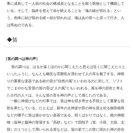
事に成長して一人前の社会の構成員となることを願う呪物として機能して
いる。そして、臨終を迎えて命が絶えることを「魂の緒が切れる」とい
う。肉体に結び留める緒＝紐が切れれば、魂はあの世へと戻って行き、人
は死ぬのである。
◆笛
［笛の調べは神の声］
笛の調べは、はるか遠くほのかに聞こえたと思えば近くに聞こえたりと
いったふうに、なんとも幽玄な雰囲気を漂わせて人の耳を魅了する。神祭
りの重要な楽器である鈴の音が“自然の風"といわれるのに対して、ソフト
でこまやかな音質の笛の音は“人の風"ともいわれる。風を神の息吹と考え
た古代の人々は、そんな笛の音を神の声として感じたのである。
一般に神遊びなどの行事では、笛は神を招き寄せる手段として重要な役
割を果たしている。たとえば、新年の太神楽や田の神を迎え祀る御田植祭
などの囃子に笛は描かせない楽器である。招くばかりではなく、能の神能
物（翁神と媼神の登場する『高砂』など）で四拍子（笛、小鼓、大鼓、太
鼓）の１つとして用いられる笛などは、翁の姿でこの世に現れた神の存在