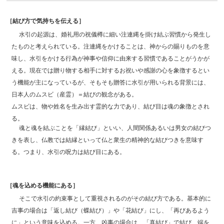
［結び方で気持ちを伝える］
水引の起源は、婚礼用の祝儀樽に細い注連縄を掛け結ぶ習慣から発生し
たものと考えられている。注連縄をかけることは、神からの賜りものを意
味し、水引をかける行為が神事や信仰に由来する習慣であることがうかが
える。現在では贈り物する相手に対するお祝いや感謝の心を象徴するとい
う機能が主になっているが、そもそも贈答に水引が用いられる背景には、
日本人のムスビ（産霊）＝結びの観念がある。
ムスビは、物や姓名を生み出す霊的な力であり、結び目は魂の象徴とされ
る。
魂と魂を結ぶことを「縁結び」といい、人間関係あるいは男女の結びつ
きを表し、仏教では結縁といって仏と衆生の精神的な結びつきを意味す
る。つまり、水引の呪力は結び目にある。
［魂を込める機能にある］
そこで水引の約束事として重視されるのがその結び方である。基本的に
吉事の場合は「返し結び（蝶結び）」や「花結び」にし、「再びあるよう
に」という意味を込める。一方、凶事の場合は、「真結び」で結び、端を