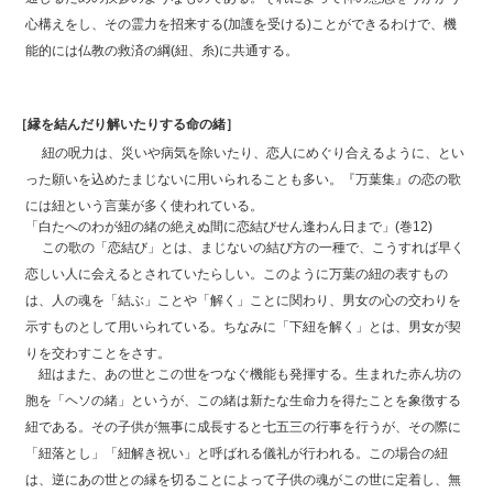
心構えをし、その霊力を招来する(加護を受ける)ことができるわけで、機
能的には仏教の救済の綱(紐、糸)に共通する。
［縁を結んだり解いたりする命の緒］
紐の呪力は、災いや病気を除いたり、恋人にめぐり合えるように、とい
った願いを込めたまじないに用いられることも多い。『万葉集』の恋の歌
には紐という言葉が多く使われている。
「白たへのわが紐の緒の絶えぬ間に恋結びせん逢わん日まで」(巻12)
この歌の「恋結び」とは、まじないの結び方の一種で、こうすれば早く
恋しい人に会えるとされていたらしい。このように万葉の紐の表すもの
は、人の魂を「結ぶ」ことや「解く」ことに関わり、男女の心の交わりを
示すものとして用いられている。ちなみに「下紐を解く」とは、男女が契
りを交わすことをさす。
紐はまた、あの世とこの世をつなぐ機能も発揮する。生まれた赤ん坊の
胞を「ヘソの緒」というが、この緒は新たな生命力を得たことを象徴する
紐である。その子供が無事に成長すると七五三の行事を行うが、その際に
「紐落とし」「紐解き祝い」と呼ばれる儀礼が行われる。この場合の紐
は、逆にあの世との縁を切ることによって子供の魂がこの世に定着し、無