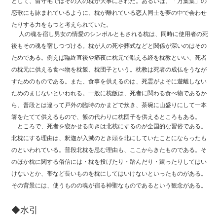
として、留守宅ではその人の枕が大事にされた。あるいは、「万葉集」の
恋歌にも詠まれているように、枕が離れている恋人同士を夢の中で会わせ
たりする力をもつと考えられていた。
人の魂を宿し男女の情愛のシンボルともされる枕は、同時に使用者の死
後もその魂を宿しつづける。枕が人の死や葬式などと関係が深いのはその
ためである。例えば臨終直後や痛夜に枕元で唱える経を枕教といい、死者
の枕元に供える食べ物を枕飯、枕団子という。枕教は死者の成仏をうなが
すためのものである。また、食事を供えるのは、死霊がよそに遊離しない
ためのまじないといわれる。一般に枕飯は、死者に関わる食べ物であるか
ら、普段とは違って戸外の臨時のかまどで炊き、茶碗に山盛りにして一本
箸をたてて供えるもので、飯の代わりに枕団子を供えるところもある。
ところで、死者を寝かせる向きは北枕にするのが全国的な習俗である。
北枕にする理由は、釈迦が入滅のとき頭を北にしていたことにならったも
のといわれている。普段北枕を忌む理由も、ここからきたものである。そ
のほか枕に関する俗信には・枕を投げたり・踏んだり・蹴ったりしてはい
けないとか、帯など長いものを枕にしてはいけないといったものがある。
その背景には、使うものの魂が宿る神聖なものであるという観念がある。
◆水引