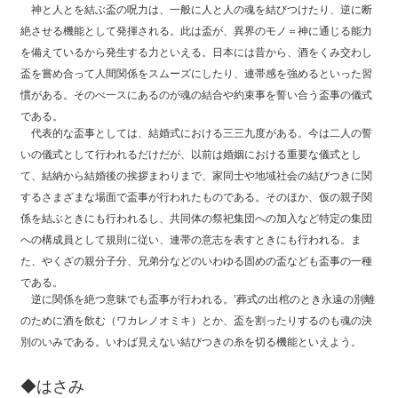
神と人とを結ぶ盃の呪力は、一般に人と人の魂を結びつけたり、逆に断
絶させる機能として発揮される。此は盃が、異界のモノ＝神に通じる能力
を備えているから発生する力といえる。日本には昔から、酒をくみ交わし
盃を嘗め合って人間関係をスムーズにしたり、連帯感を強めるといった習
慣がある。そのべ一スにあるのが魂の結合や約束事を誓い合う盃事の儀式
である。
代表的な盃事としては、結婚式における三三九度がある。今は二人の誓
いの儀式として行われるだけだが、以前は婚姻における重要な儀式とし
て、結納から結婚後の挨拶まわりまで、家同士や地域社会の結びつきに関
するさまざまな場面で盃事が行われたものである。そのほか、仮の親子関
係を結ぶときにも行われるし、共同体の祭祀集団への加入など特定の集団
への構成員として規則に従い、連帯の意志を表すときにも行われる。ま
た、やくざの親分子分、兄弟分などのいわゆる固めの盃なども盃事の一種
である。
逆に関係を絶つ意昧でも盃事が行われる。’葬式の出棺のとき永遠の別離
のために酒を飲む（ワカレノオミキ）とか、盃を割ったりするのも魂の決
別のいみである。いわば見えない結びつきの糸を切る機能といえよう。
◆はさみ