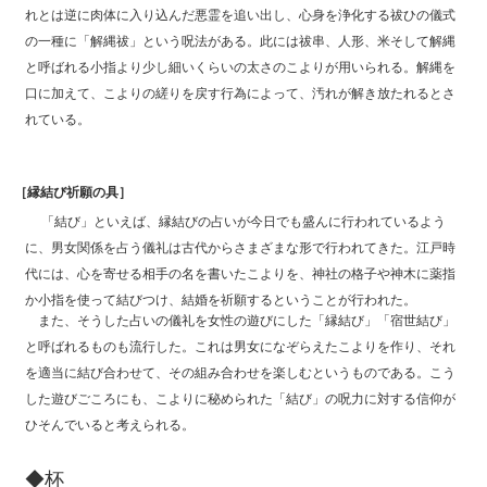
れとは逆に肉体に入り込んだ悪霊を追い出し、心身を浄化する祓ひの儀式
の一種に「解縄祓」という呪法がある。此には祓串、人形、米そして解縄
と呼ばれる小指より少し細いくらいの太さのこよりが用いられる。解縄を
口に加えて、こよりの縒りを戻す行為によって、汚れが解き放たれるとさ
れている。
［縁結び祈願の具］
「結び」といえば、縁結びの占いが今日でも盛んに行われているよう
に、男女関係を占う儀礼は古代からさまざまな形で行われてきた。江戸時
代には、心を寄せる相手の名を書いたこよりを、神社の格子や神木に薬指
か小指を使って結びつけ、結婚を祈願するということが行われた。
また、そうした占いの儀礼を女性の遊びにした「縁結び」「宿世結び」
と呼ばれるものも流行した。これは男女になぞらえたこよりを作り、それ
を適当に結び合わせて、その組み合わせを楽しむというものである。こう
した遊びごころにも、こよりに秘められた「結び」の呪力に対する信仰が
ひそんでいると考えられる。
◆杯