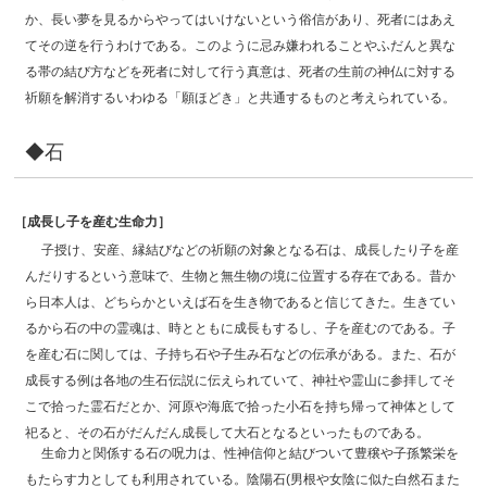
か、長い夢を見るからやってはいけないという俗信があり、死者にはあえ
てその逆を行うわけである。このように忌み嫌われることやふだんと異な
る帯の結び方などを死者に対して行う真意は、死者の生前の神仏に対する
祈願を解消するいわゆる「願ほどき」と共通するものと考えられている。
◆石
［成長し子を産む生命力］
子授け、安産、縁結びなどの祈願の対象となる石は、成長したり子を産
んだりするという意味で、生物と無生物の境に位置する存在である。昔か
ら日本人は、どちらかといえば石を生き物であると信じてきた。生きてい
るから石の中の霊魂は、時とともに成長もするし、子を産むのである。子
を産む石に関しては、子持ち石や子生み石などの伝承がある。また、石が
成長する例は各地の生石伝説に伝えられていて、神社や霊山に参拝してそ
こで拾った霊石だとか、河原や海底で拾った小石を持ち帰って神体として
祀ると、その石がだんだん成長して大石となるといったものである。
生命力と関係する石の呪力は、性神信仰と結びついて豊穣や子孫繁栄を
もたらす力としても利用されている。陰陽石(男根や女陰に似た白然石また