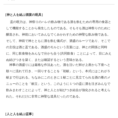
［神と人を結ぶ酒宴の呪具］
盃の呪力は、神祭りのハレの飲み物である酒を飲むための専用の食器と
して機能することから発生したものである。そもそも酒は神祭りのために
醸造され、神前においてみんなでくみかわすための神聖な飲み物である。
そして、神前で神とともに酒を飲む儀式が、酒盛のルーツであり、そこで
の主役は酒と盃である。酒盛のモルという言葉には、神との関係と同時
に、同じ飲食物をみんなで分かち合う(共同飲食）ことによって、目にみえ
ぬ結びつきを築く、または確認するという意味がある。
神事の酒盛りには厳格な作法あった。酒を注いだ杯が上座から下座へと
順々に流れて行き、一回りすることを「初献」という。本式にはこれが５
献まで行はれる。ちなみにこのときに１献ごとに見立てられる酒の肴のメ
ニューのことを「献立」という。このように１つの盃に酒を注ぎみんなで
飲みまわすことによって、神と人とが結びつき結合が強化されると考えら
れた。それだけに非常に神聖な道具だったのである。
［人と人を結ぶ盃事］