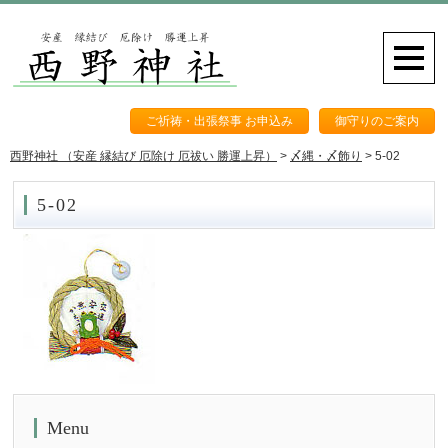
ご祈祷・出張祭事 お申込み
御守りのご案内
西野神社 （安産 縁結び 厄除け 厄祓い 勝運上昇）
>
〆縄・〆飾り
>
5-02
5-02
Menu