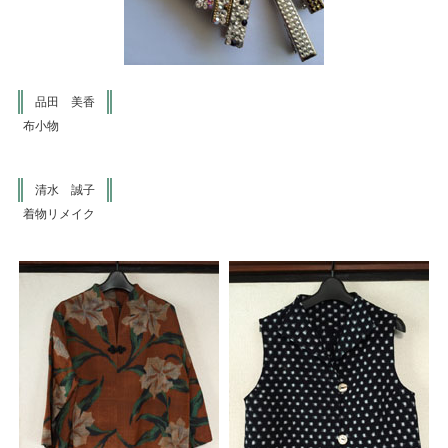
品田 美香
布小物
清水 誠子
着物リメイク