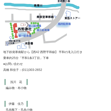
地下鉄発寒南駅から【西42 西野平和線】 平和の滝入口行き
乗車約25分「平和1条3丁目」下車
●お問い合わせ
高橋 和佳子：(011)303-2652
浅川 花
編み物・布小物
伊藤 佳乃
毛糸靴下・毛糸小物