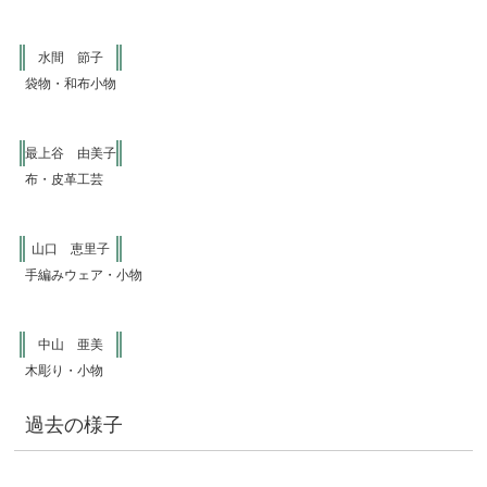
水間 節子
袋物・和布小物
最上谷 由美子
布・皮革工芸
山口 恵里子
手編みウェア・小物
中山 亜美
木彫り・小物
過去の様子