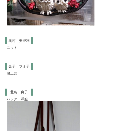
奥村 美登利
ニット
金子 フミ子
籐工芸
北島 爽子
バッグ・洋服