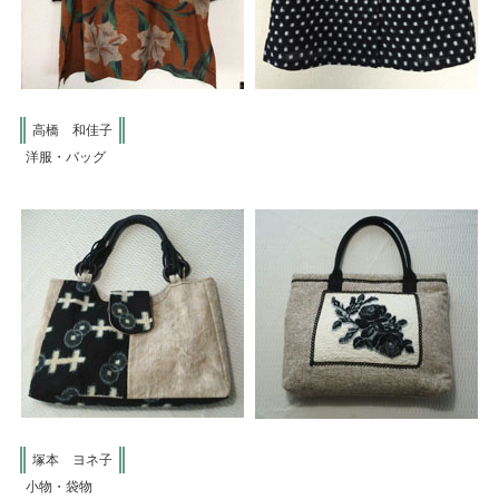
高橋 和佳子
洋服・バッグ
塚本 ヨネ子
小物・袋物