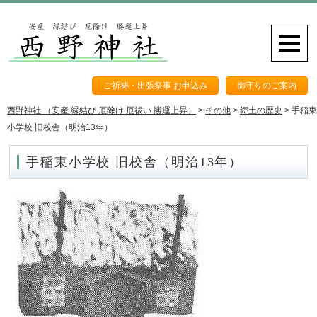
ご祈祷・出張祭事 お申込み
御守りのご案内
西野神社 （安産 縁結び 厄除け 厄祓い 勝運上昇）
>
その他
>
郷土の歴史
>
手稲東
小学校 旧校舎（明治13年）
手稲東小学校 旧校舎（明治13年）