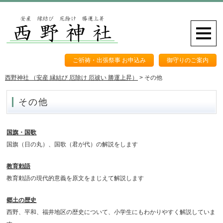
ご祈祷・出張祭事 お申込み
御守りのご案内
西野神社 （安産 縁結び 厄除け 厄祓い 勝運上昇）
>
その他
その他
国旗・国歌
国旗（日の丸）、国歌（君が代）の解説をします
教育勅語
教育勅語の現代的意義を原文をまじえて解説します
郷土の歴史
西野、平和、福井地区の歴史について、小学生にもわかりやすく解説していま