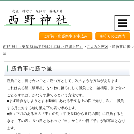
ご祈祷・出張祭事 お申込み
御守りのご案内
西野神社 （安産 縁結び 厄除け 厄祓い 勝運上昇）
>
こよみと吉凶
>
勝負事に勝つ
星
勝負事に勝つ星
勝負ごと、掛け合いごとに勝つ方として、次のような方法があります。
これはある星（破軍星）をつねに後ろにして勝負ごと、諸相場、掛け合い
ごとをすれば、かならず勝てるという方法です。
■まず勝負をしようとする時刻にあたる干支を上の図で知り、次に、勝負
する月に対する繰り数を下の表で求めます。
■例：正月のある日の『申』の刻（午後３時から５時の間）に勝負すると
きは、下の表に５つ目とあるので『申』から５つ目『子』が破軍星となり
ます。