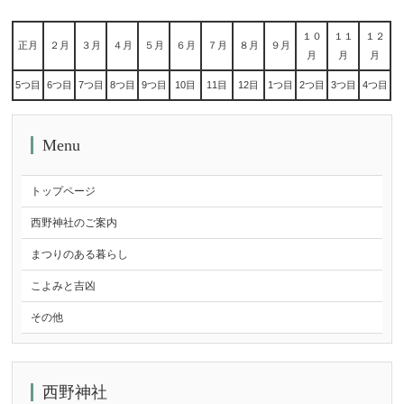
１０
１１
１２
正月
２月
３月
４月
５月
６月
７月
８月
９月
月
月
月
5つ目
6つ目
7つ目
8つ目
9つ目
10目
11目
12目
1つ目
2つ目
3つ目
4つ目
Menu
トップページ
西野神社のご案内
まつりのある暮らし
こよみと吉凶
その他
西野神社